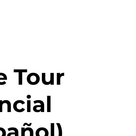
e Tour
ncial
pañol)