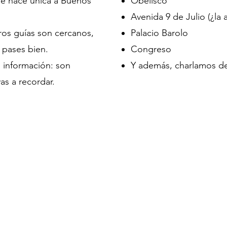
que hace única a Buenos
Obelisco
Avenida 9 de Julio (¿l
os guías son cercanos,
Palacio Barolo
 pases bien.
Congreso
 información: son
Y además, charlamos de
s a recordar.