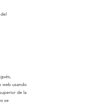
 del
ugués,
io web usando
superior de la
es se