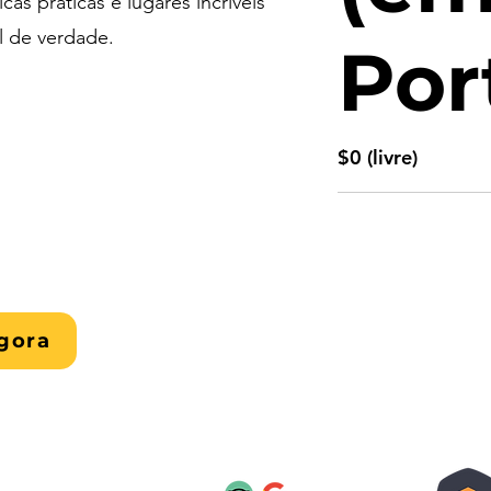
icas práticas e lugares incríveis
al de verdade.
Por
$0 (livre)
gora