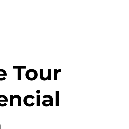
e Tour
encial
m