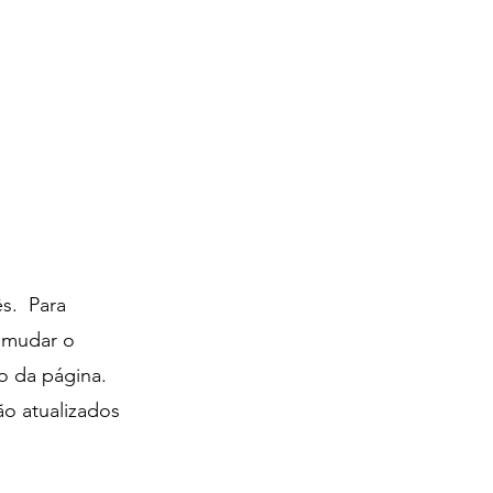
s. Para
a mudar o
o da página.
ão atualizados