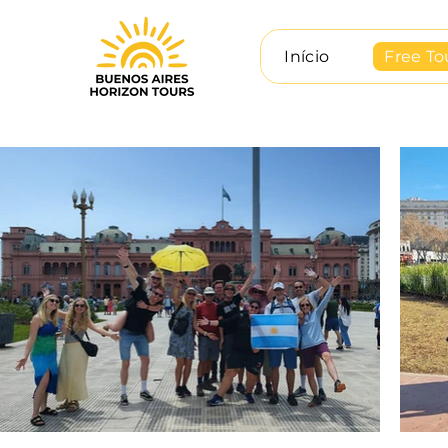
Início
Free To