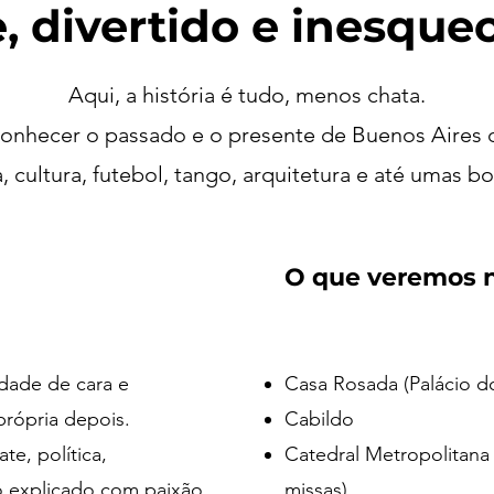
e, divertido e inesquec
Aqui, a história é tudo, menos chata.
 conhecer o passado e o presente de Buenos Aires
a, cultura, futebol, tango, arquitetura e até umas b
O que veremos n
dade de cara e
Casa Rosada (Palácio d
própria depois.
Cabildo
te, política,
Catedral Metropolitana
o explicado com paixão
missas)