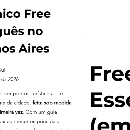
nico Free
guês no
os Aires
Fre
Sul
rds 2026
Ess
r por pontos turísticos — é
lma da cidade,
feita sob medida
imeira vez
. Com um guia
(e
vai conhecer os principais