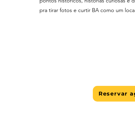
pontos históricos, histórias curiosas e d
pra tirar fotos e curtir BA como um loc
Reservar a