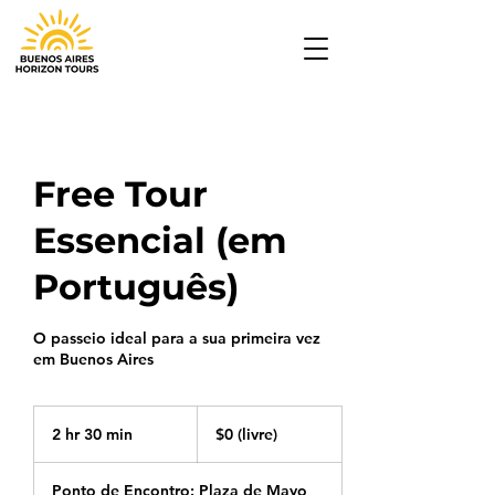
Free Tour
Essencial (em
Português)
O passeio ideal para a sua primeira vez
em Buenos Aires
$0
(livre)
2 hr 30 min
2
$0 (livre)
h
r
Ponto de Encontro: Plaza de Mayo