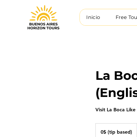
Inicio
Free Tou
La Boc
(Engli
Visit La Boca Like
0$
(tip
0$ (tip based)
based)