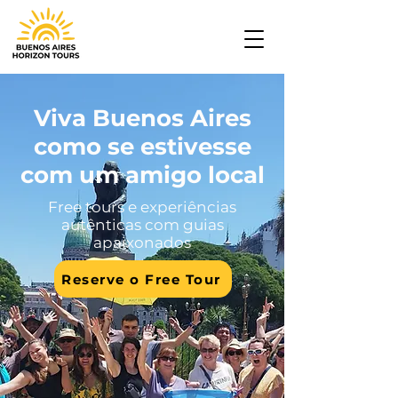
Viva Buenos Aires
como se estivesse
com um amigo local
Free tours e experiências
autênticas com guias
apaixonados
Reserve o Free Tour