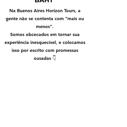
BAHT
Na Buenos Aires Horizon Tours, a
gente não se contenta com “mais ou
menos”.
Somos obcecados em tornar sua
experiência inesquecível, e colocamos
isso por escrito com promessas
ousadas 👇
Você só paga se for
incrível™
“Se não foi de explodir a cabeça,
você não nos deve nem um
centavo.”