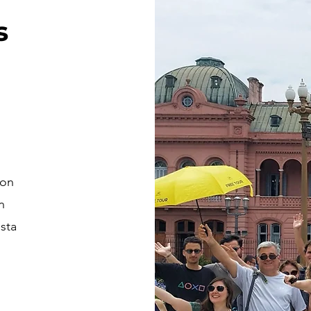
s
con
n
sta