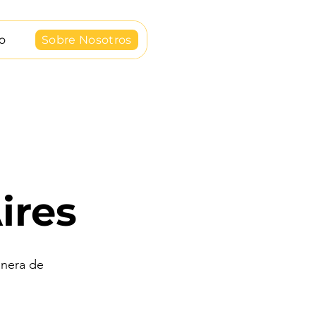
o
Sobre Nosotros
ires
anera de