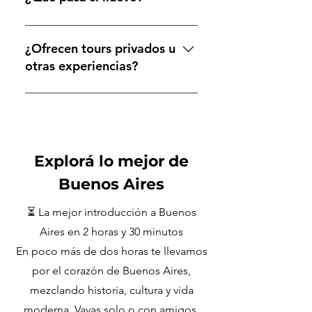
El tour y el horario correctos se
paraguas amarillo.
mostrarán automáticamente.
Bailamos bajo la lluvia... mentira,
jaja. El tour sigue igual, salvo que
¿Ofrecen tours privados u
caiga una tormenta de verdad.
otras experiencias?
Igual, por las dudas, llevate un
paraguas.
¡Sí, claro! Noches de tango,
entradas para partidos de fútbol,
tours privados... todo forma parte
de la experiencia Buenos Aires
Explorá lo mejor de
Horizon Tours. Para experiencias
personalizadas de tango (como
Buenos Aires
clases privadas), colaboramos con
⏳ La mejor introducción a Buenos
Tango
Privé:https://www.tangoprive.com
Aires en 2 horas y 30 minutos
Y también ofrecemos más
En poco más de dos horas te llevamos
experiencias a través de
por el corazón de Buenos Aires,
WhatsApp, como excursiones a
mezclando historia, cultura y vida
Tigre, Colonia, actividades
moderna. Vayas solo o con amigos,