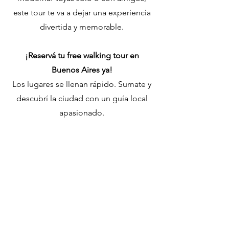
premium e ideas de último
este tour te va a dejar una experiencia
momento.¡Mandanos un mensaje
y te enviamos toda la información!
divertida y memorable.
¡Reservá tu free walking tour en
Buenos Aires ya!
Los lugares se llenan rápido. Sumate y
descubrí la ciudad con un guía local
apasionado.
Reservar